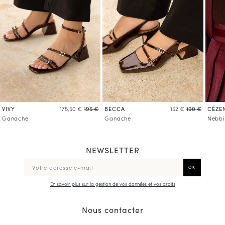
VIVY
BECCA
CÉZE
175,50 €
195 €
152 €
190 €
Ganache
Ganache
Nebbi
NEWSLETTER
En savoir plus sur la gestion de vos données et vos droits
Nous contacter