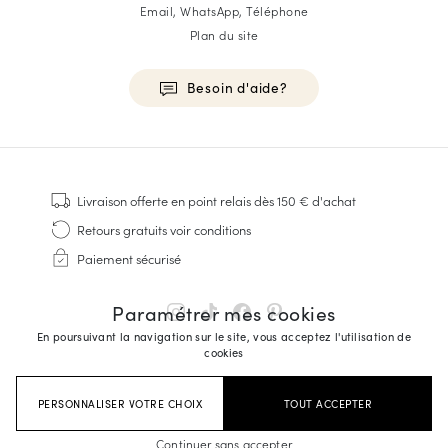
Email, WhatsApp, Téléphone
Plan du site
Besoin d'aide?
HOMME
Baskets
Livraison offerte
en point relais dès 150 € d'achat
Cousu Goodyear
Retours gratuits
voir conditions
Derbies & Richelieu
Paiement sécurisé
Richelieus Homme
Mocassins
Paramétrer mes cookies
Sandales & Espadrilles
En poursuivant la navigation sur le site, vous acceptez l'utilisation de
Sacoches Business
cookies
Baskets Blanches Homme
PERSONNALISER VOTRE CHOIX
TOUT ACCEPTER
FEMME
Continuer sans accepter