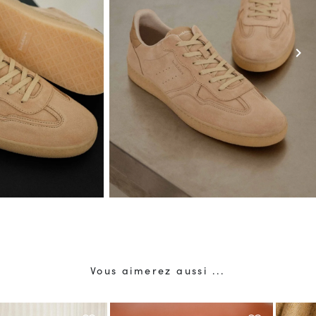
chevron_right
Vous aimerez aussi ...