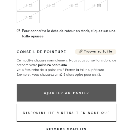
43
44
45
46
47
Pour connaître la date de retour en stock, cliquez sur une
taille épuisée
CONSEIL DE POINTURE
Trouver sa taille
Ce modèle chausse normalement. Nous vous conseillons donc de
prendre votre
pointure habituelle
.
Vous êtes entre deux pointures ? Prenez la taille supérieure.
Exemple : vous chaussez un 42.5 alors optez pour un 43.
AJOUTER AU PANIER
DISPONIBILITÉ & RETRAIT EN BOUTIQUE
RETOURS GRATUITS