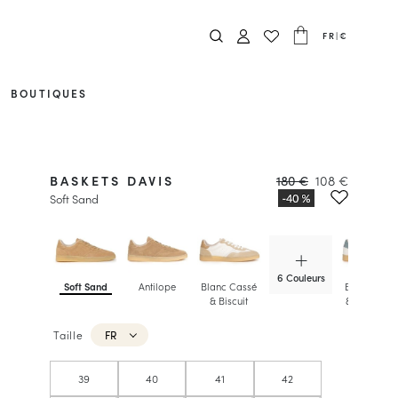
FR
|
€
BOUTIQUES
BASKETS DAVIS
180 €
108 €
Soft Sand
6 Couleurs
Soft Sand
Antilope
Blanc Cassé
Blanc Cass
& Biscuit
& Bleu Froi
Taille
FR
39
40
41
42