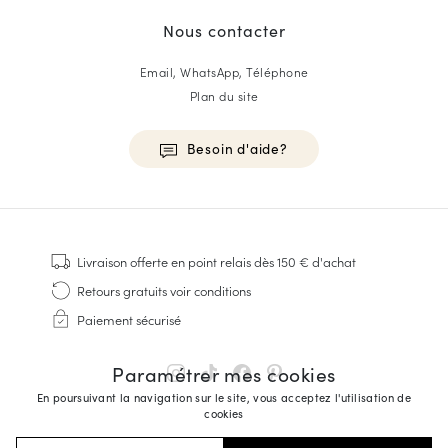
Nous contacter
Email, WhatsApp, Téléphone
Plan du site
Besoin d'aide?
HOMME
Baskets
Livraison offerte
en point relais dès 150 € d'achat
Cousu Goodyear
Retours gratuits
voir conditions
Derbies & Richelieu
Paiement sécurisé
Richelieus Homme
Mocassins
Paramétrer mes cookies
Sandales & Espadrilles
En poursuivant la navigation sur le site, vous acceptez l'utilisation de
Sacoches Business
cookies
Baskets Blanches Homme