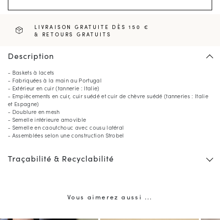
LIVRAISON GRATUITE DÈS 150 €
& RETOURS GRATUITS
Description
- Baskets à lacets
- Fabriquées à la main au Portugal
- Extérieur en cuir (tannerie : Italie)
- Empiècements en cuir, cuir suédé et cuir de chèvre suédé (tanneries : Italie
et Espagne)
- Doublure en mesh
- Semelle intérieure amovible
- Semelle en caoutchouc avec cousu latéral
- Assemblées selon une construction Strobel
Traçabilité & Recyclabilité
Vous aimerez aussi ...