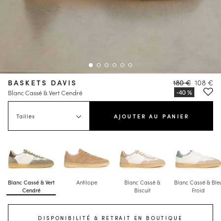
BASKETS DAVIS
180 €
108 €
Blanc Cassé & Vert Cendré
Tailles
AJOUTER AU PANIER
Blanc Cassé & Vert
Antilope
Blanc Cassé &
Blanc Cassé & Ble
Cendré
Biscuit
Froid
DISPONIBILITÉ & RETRAIT EN BOUTIQUE