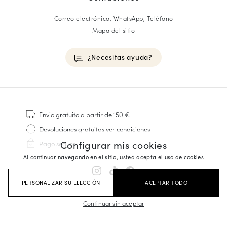
Correo electrónico, WhatsApp, Teléfono
Mapa del sitio
¿Necesitas ayuda?
HOMME
Zapatillas
Envio gratuito
a partir de 150 €
.
Cosido Goodyear
Devoluciones gratuitas
ver condiciones
Derbies y Richelieu
Configurar mis cookies
Pago seguro
Zapatos Richelieu Hombre
Al continuar navegando en el sitio, usted acepta el uso de cookies
Mocasines
Sandalias y Alpargatas
PERSONALIZAR SU ELECCIÓN
ACEPTAR TODO
Maletines Business
Zapatillas Blancas Hombre
Continuar sin aceptar