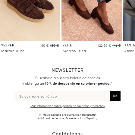
VESPER
ZÉLIE
KASTE
90 €
180 €
122,50 €
175 €
Marrón Trufa
Marrón Trufa
Arena
NEWSLETTER
Suscríbase a nuestro boletín de noticias
y obtenga un
10 % de descuento en su primer pedido.
.*
Más información sobre gestión de sus datos y derechos
(*) No se aplica a productos con descuento.
Válido solo en el país de envío actual (
España
).
Contáctenos