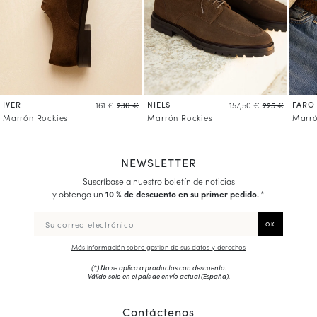
IVER
NIELS
FARO
161 €
230 €
157,50 €
225 €
Marrón Rockies
Marrón Rockies
Marró
NEWSLETTER
Suscríbase a nuestro boletín de noticias
y obtenga un
10 % de descuento en su primer pedido.
.*
Más información sobre gestión de sus datos y derechos
(*) No se aplica a productos con descuento.
Válido solo en el país de envío actual (
España
).
Contáctenos