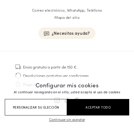
Correo electrónico, WhatsApp, Teléfono
Mapa del sitio
¿Necesitas ayuda?
HOMME
Zapatillas
Envio gratuito
a partir de 150 €
.
Cosido Goodyear
Devoluciones gratuitas
ver condiciones
Derbies y Richelieu
Configurar mis cookies
Pago seguro
Zapatos Richelieu Hombre
Al continuar navegando en el sitio, usted acepta el uso de cookies
Mocasines
Sandalias y Alpargatas
PERSONALIZAR SU ELECCIÓN
ACEPTAR TODO
Maletines Business
Zapatillas Blancas Hombre
Continuar sin aceptar
FEMME