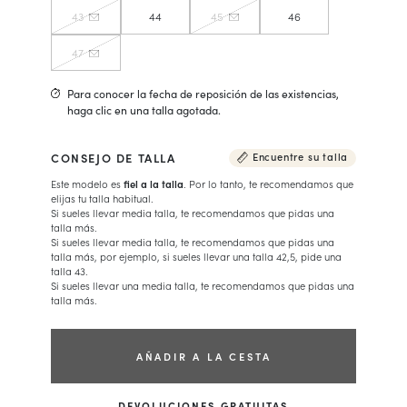
43
44
45
46
47
Para conocer la fecha de reposición de las existencias,
haga clic en una talla agotada.
CONSEJO DE TALLA
Encuentre su talla
Este modelo es
fiel a la talla
. Por lo tanto, te recomendamos que
elijas tu talla habitual.
Si sueles llevar media talla, te recomendamos que pidas una
talla más.
Si sueles llevar media talla, te recomendamos que pidas una
talla más, por ejemplo, si sueles llevar una talla 42,5, pide una
talla 43.
Si sueles llevar una media talla, te recomendamos que pidas una
talla más.
AÑADIR A LA CESTA
DEVOLUCIONES GRATUITAS