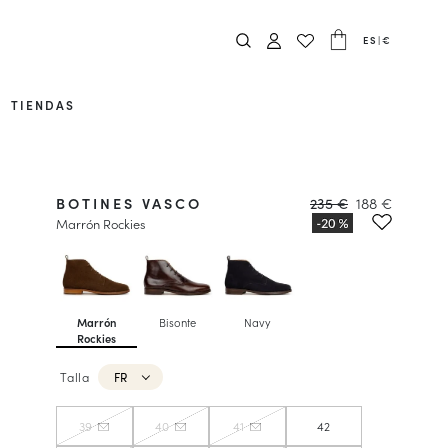
ES
|
€
TIENDAS
BOTINES VASCO
235 €
188 €
Marrón Rockies
Marrón
Bisonte
Navy
Rockies
Talla
FR
39
40
41
42