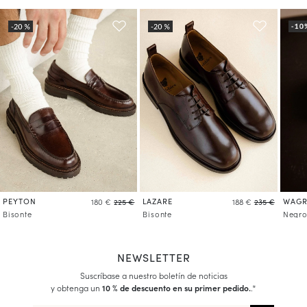
PEYTON
LAZARE
WAG
180 €
225 €
188 €
235 €
Bisonte
Bisonte
Negro
NEWSLETTER
Suscríbase a nuestro boletín de noticias
y obtenga un
10 % de descuento en su primer pedido.
.*