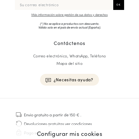
Más información sobre gestión de sus datos y derechos
(*) No se aplica a productos con descuento.
Válido solo en el país de envío actual (
España
).
Contáctenos
Correo electrónico, WhatsApp, Teléfono
Mapa del sitio
¿Necesitas ayuda?
HOMME
Zapatillas
Envio gratuito
a partir de 150 €
.
Cosido Goodyear
Devoluciones gratuitas
ver condiciones
Derbies y Richelieu
Configurar mis cookies
Pago seguro
Zapatos Richelieu Hombre