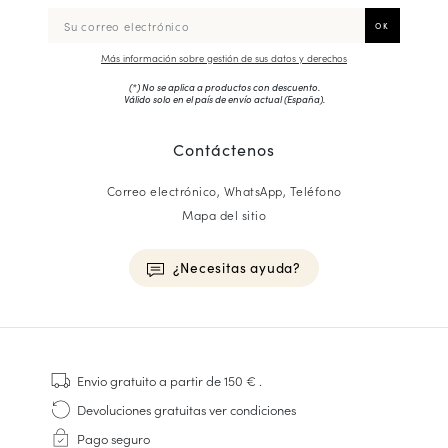
Más información sobre gestión de sus datos y derechos
(*) No se aplica a productos con descuento.
Válido solo en el país de envío actual (
España
).
Contáctenos
Correo electrónico, WhatsApp, Teléfono
Mapa del sitio
¿Necesitas ayuda?
HOMME
Zapatillas
Envio gratuito
a partir de 150 €
.
Cosido Goodyear
Devoluciones gratuitas
ver condiciones
Derbies y Richelieu
Pago seguro
Zapatos Richelieu Hombre