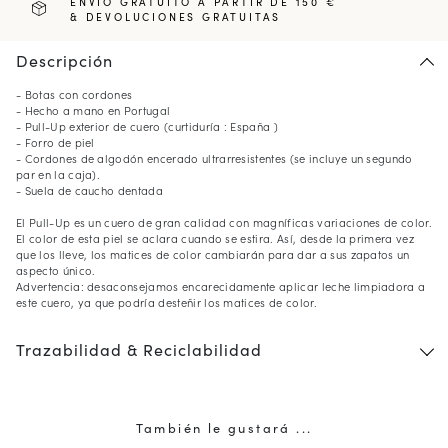
ENVÍO GRATUITO A PARTIR DE 150 €
& DEVOLUCIONES GRATUITAS
Descripción
- Botas con cordones
- Hecho a mano en Portugal
- Pull-Up exterior de cuero (curtiduría : España )
- Forro de piel
- Cordones de algodón encerado ultrarresistentes (se incluye un segundo
par en la caja).
- Suela de caucho dentada
El Pull-Up es un cuero de gran calidad con magníficas variaciones de color.
El color de esta piel se aclara cuando se estira. Así, desde la primera vez
que los lleve, los matices de color cambiarán para dar a sus zapatos un
aspecto único.
Advertencia: desaconsejamos encarecidamente aplicar leche limpiadora a
este cuero, ya que podría desteñir los matices de color.
Trazabilidad & Reciclabilidad
También le gustará ...