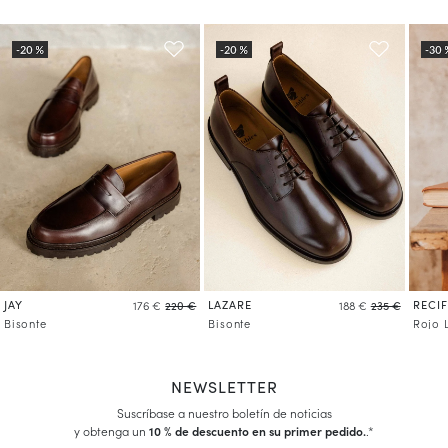
JAY
LAZARE
RECIF
176 €
220 €
188 €
235 €
Bisonte
Bisonte
Rojo 
NEWSLETTER
Suscríbase a nuestro boletín de noticias
y obtenga un
10 % de descuento en su primer pedido.
.*