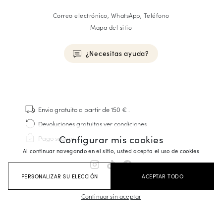
Correo electrónico, WhatsApp, Teléfono
Mapa del sitio
¿Necesitas ayuda?
HOMME
Zapatillas
Envio gratuito
a partir de 150 €
.
Cosido Goodyear
Devoluciones gratuitas
ver condiciones
Derbies y Richelieu
Configurar mis cookies
Pago seguro
Zapatos Richelieu Hombre
Al continuar navegando en el sitio, usted acepta el uso de cookies
Mocasines
Sandalias y Alpargatas
PERSONALIZAR SU ELECCIÓN
ACEPTAR TODO
Maletines Business
Zapatillas Blancas Hombre
Continuar sin aceptar
FEMME