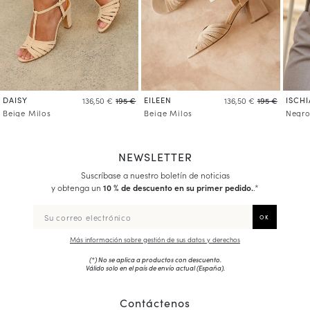
DAISY
EILEEN
ISCHI
136,50 €
195 €
136,50 €
195 €
Beige Milos
Beige Milos
Negro
NEWSLETTER
Suscríbase a nuestro boletín de noticias
y obtenga un
10 % de descuento en su primer pedido.
.*
Más información sobre gestión de sus datos y derechos
(*) No se aplica a productos con descuento.
Válido solo en el país de envío actual (
España
).
Contáctenos