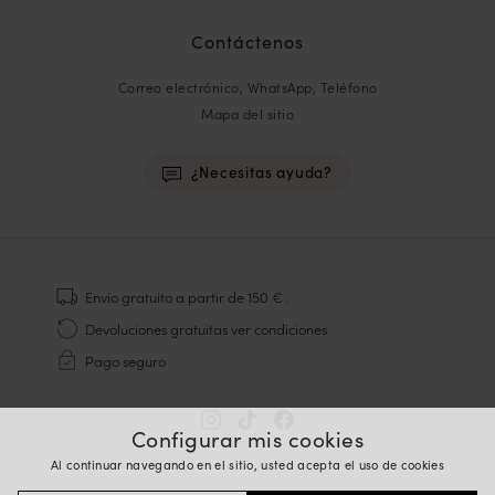
Contáctenos
Correo electrónico, WhatsApp, Teléfono
Mapa del sitio
¿Necesitas ayuda?
HOMME
Zapatillas
Envio gratuito
a partir de 150 €
.
Cosido Goodyear
Devoluciones gratuitas
ver condiciones
Derbies y Richelieu
Pago seguro
Zapatos Richelieu Hombre
Mocasines
Sandalias y Alpargatas
Configurar mis cookies
Maletines Business
Al continuar navegando en el sitio, usted acepta el uso de cookies
Zapatillas Blancas Hombre