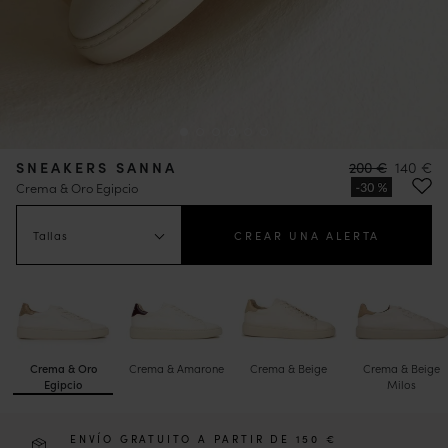
SNEAKERS SANNA
200 €
140 €
Crema & Oro Egipcio
Tallas
CREAR UNA ALERTA
Crema & Oro
Crema & Amarone
Crema & Beige
Crema & Beige
Egipcio
Milos
ENVÍO GRATUITO A PARTIR DE 150 €