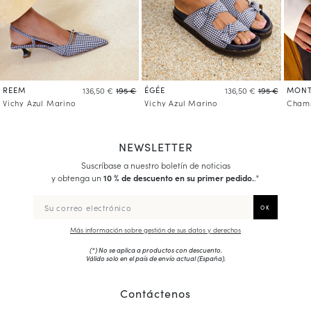
REEM
ÉGÉE
MONT
136,50 €
195 €
136,50 €
195 €
Vichy Azul Marino
Vichy Azul Marino
Champ
NEWSLETTER
Suscríbase a nuestro boletín de noticias
y obtenga un
10 % de descuento en su primer pedido.
.*
Más información sobre gestión de sus datos y derechos
(*) No se aplica a productos con descuento.
Válido solo en el país de envío actual (
España
).
Contáctenos