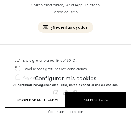
Correo electrónico, WhatsApp, Teléfono
Mapa del sitio
¿Necesitas ayuda?
HOMME
Zapatillas
Envio gratuito
a partir de 150 €
.
Cosido Goodyear
Devoluciones gratuitas
ver condiciones
Derbies y Richelieu
Configurar mis cookies
Pago seguro
Zapatos Richelieu Hombre
Al continuar navegando en el sitio, usted acepta el uso de cookies
Mocasines
Sandalias y Alpargatas
PERSONALIZAR SU ELECCIÓN
ACEPTAR TODO
Maletines Business
Zapatillas Blancas Hombre
Continuar sin aceptar
FEMME