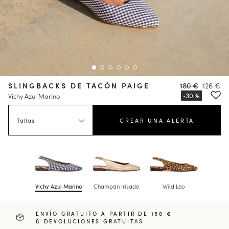
SLINGBACKS DE TACÓN PAIGE
180 €
126 €
Vichy Azul Marino
Tallas
CREAR UNA ALERTA
Vichy Azul Marino
Champán Irisado
Wild Leo
ENVÍO GRATUITO A PARTIR DE 150 €
& DEVOLUCIONES GRATUITAS