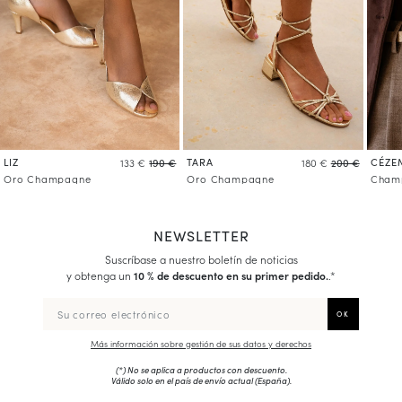
LIZ
TARA
CÉZE
133 €
190 €
180 €
200 €
Oro Champagne
Oro Champagne
Champ
NEWSLETTER
Suscríbase a nuestro boletín de noticias
y obtenga un
10 % de descuento en su primer pedido.
.*
Más información sobre gestión de sus datos y derechos
(*) No se aplica a productos con descuento.
Válido solo en el país de envío actual (
España
).