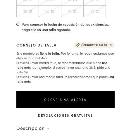
39
40
41
42
Para conocer la fecha de reposición de las existencias,
haga clic en una talla agotada.
CONSEJO DE TALLA
Encuentre su talla
Este modelo es
fiel a la talla
. Por lo tanto, le recomendamos que
elija su talla habitual.
Si sueles llevar media talla, te recomendamos que pidas
una
talla más
, por ejemplo, si sueles llevar una talla 38,5, pide una
talla 39.
Si sueles llevar una media talla, te recomendamos que pidas
una
talla más
.
CREAR UNA ALERTA
DEVOLUCIONES GRATUITAS
Descripción