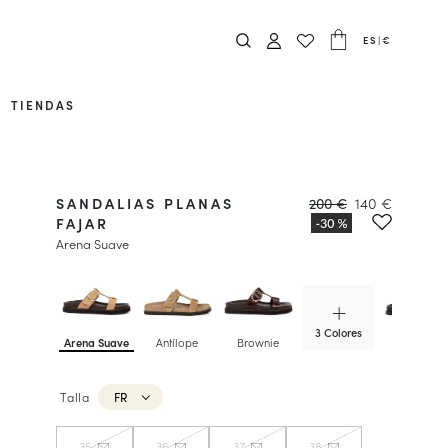
ES
|
€
TIENDAS
SANDALIAS PLANAS
200 €
140 €
FAJAR
Arena Suave
3 Colores
Arena Suave
Antílope
Brownie
Irish Coffe
Talla
FR
35
36
37
38