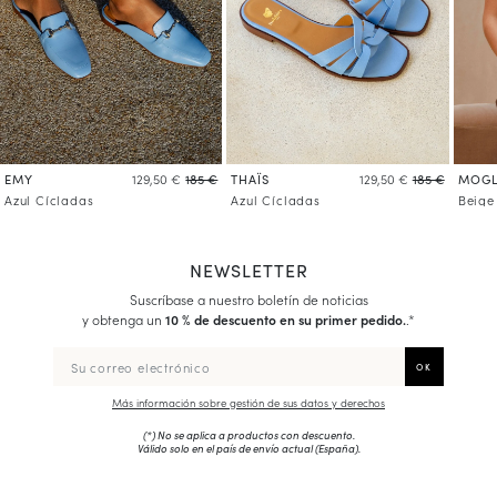
EMY
THAÏS
MOGL
129,50 €
185 €
129,50 €
185 €
Azul Cícladas
Azul Cícladas
Beige
NEWSLETTER
Suscríbase a nuestro boletín de noticias
y obtenga un
10 % de descuento en su primer pedido.
.*
Más información sobre gestión de sus datos y derechos
(*) No se aplica a productos con descuento.
Válido solo en el país de envío actual (
España
).