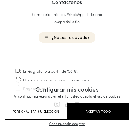
Contáctenos
Correo electrónico, WhatsApp, Teléfono
Mapa del sitio
¿Necesitas ayuda?
HOMME
Zapatillas
Envio gratuito
a partir de 150 €
.
Cosido Goodyear
Devoluciones gratuitas
ver condiciones
Derbies y Richelieu
Configurar mis cookies
Pago seguro
Zapatos Richelieu Hombre
Al continuar navegando en el sitio, usted acepta el uso de cookies
Mocasines
Sandalias y Alpargatas
PERSONALIZAR SU ELECCIÓN
ACEPTAR TODO
Maletines Business
Zapatillas Blancas Hombre
Continuar sin aceptar