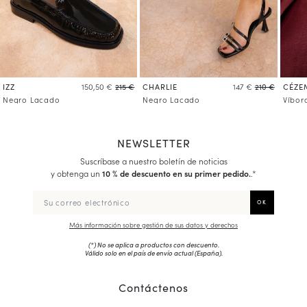
IZZ
CHARLIE
CÉZE
150,50 €
215 €
147 €
210 €
Negro Lacado
Negro Lacado
Víbor
NEWSLETTER
Suscríbase a nuestro boletín de noticias
y obtenga un
10 % de descuento en su primer pedido.
.*
Más información sobre gestión de sus datos y derechos
(*) No se aplica a productos con descuento.
Válido solo en el país de envío actual (
España
).
Contáctenos