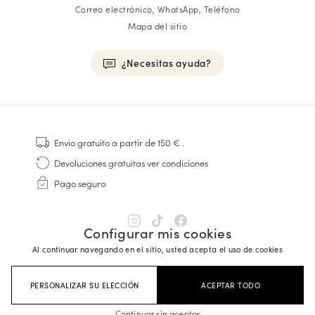
Correo electrónico, WhatsApp, Teléfono
Mapa del sitio
¿Necesitas ayuda?
HOMME
Zapatillas
Envio gratuito
a partir de 150 €
.
Cosido Goodyear
Devoluciones gratuitas
ver condiciones
Derbies y Richelieu
Pago seguro
Zapatos Richelieu Hombre
Mocasines
Sandalias y Alpargatas
Configurar mis cookies
Maletines Business
Al continuar navegando en el sitio, usted acepta el uso de cookies
Zapatillas Blancas Hombre
PERSONALIZAR SU ELECCIÓN
ACEPTAR TODO
FEMME
Continuar sin aceptar