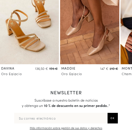
DAVINA
MADDIE
MONT
136,50 €
195 €
147 €
210 €
Oro Egipcio
Oro Egipcio
Champ
NEWSLETTER
Suscríbase a nuestro boletín de noticias
y obtenga un
10 % de descuento en su primer pedido.
.*
Más información sobre gestión de sus datos y derechos