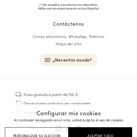
(*) No se aplica a productos con descuento.
Válido solo en el país de envío actual (
España
).
Contáctenos
Correo electrónico, WhatsApp, Teléfono
Mapa del sitio
¿Necesitas ayuda?
HOMME
Zapatillas
Envio gratuito
a partir de 150 €
.
Cosido Goodyear
Devoluciones gratuitas
ver condiciones
Derbies y Richelieu
Configurar mis cookies
Pago seguro
Zapatos Richelieu Hombre
Al continuar navegando en el sitio, usted acepta el uso de cookies
Mocasines
Sandalias y Alpargatas
PERSONALIZAR SU ELECCIÓN
ACEPTAR TODO
Maletines Business