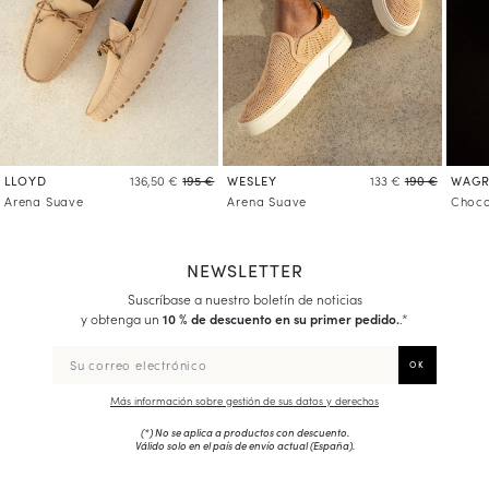
LLOYD
WESLEY
WAG
136,50 €
195 €
133 €
190 €
Arena Suave
Arena Suave
Choco
NEWSLETTER
Suscríbase a nuestro boletín de noticias
y obtenga un
10 % de descuento en su primer pedido.
.*
Más información sobre gestión de sus datos y derechos
(*) No se aplica a productos con descuento.
Válido solo en el país de envío actual (
España
).