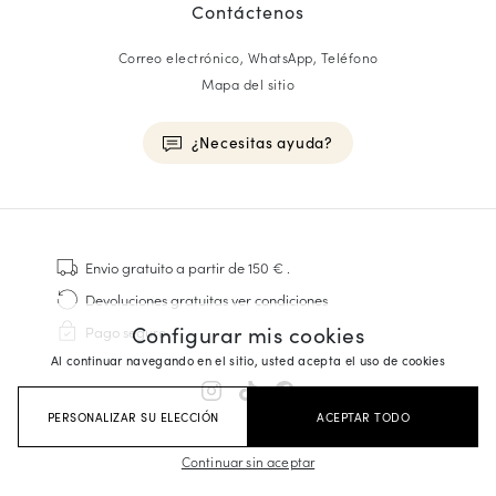
Contáctenos
Correo electrónico, WhatsApp, Teléfono
Mapa del sitio
¿Necesitas ayuda?
HOMME
Zapatillas
Envio gratuito
a partir de 150 €
.
Cosido Goodyear
Devoluciones gratuitas
ver condiciones
Derbies y Richelieu
Configurar mis cookies
Pago seguro
Zapatos Richelieu Hombre
Al continuar navegando en el sitio, usted acepta el uso de cookies
Mocasines
Sandalias y Alpargatas
PERSONALIZAR SU ELECCIÓN
ACEPTAR TODO
Maletines Business
Zapatillas Blancas Hombre
Continuar sin aceptar