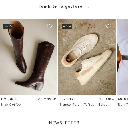
También le gustará ...
DOLORES
BEVERLY
MONT
210 €
350 €
132 €
220 €
Irish Coffee
Blanco Roto - Toffee - Beige
Noir 
NEWSLETTER