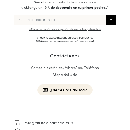
Suscríbase a nuestro boletín de noticias
y obtenga un
10 % de descuento en su primer pedido.
.*
Más información sobre gestión de sus datos y derechos
(*) No se aplica a productos con descuento.
Válido solo en el país de envío actual (
España
).
Contáctenos
Correo electrónico, WhatsApp, Teléfono
Mapa del sitio
¿Necesitas ayuda?
HOMME
Zapatillas
Envio gratuito
a partir de 150 €
.
Cosido Goodyear