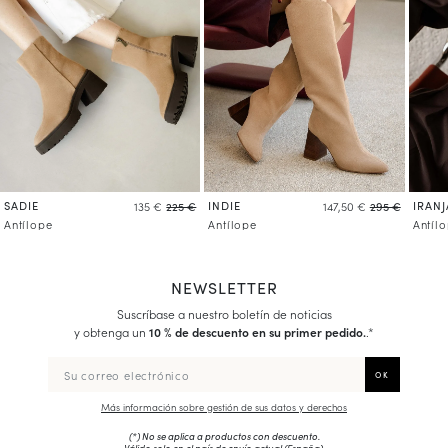
SADIE
INDIE
IRANJ
135 €
225 €
147,50 €
295 €
Antílope
Antílope
Antíl
NEWSLETTER
Suscríbase a nuestro boletín de noticias
y obtenga un
10 % de descuento en su primer pedido.
.*
Más información sobre gestión de sus datos y derechos
(*) No se aplica a productos con descuento.