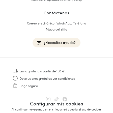
Válido solo en el país de envío actual (
España
).
Contáctenos
Correo electrónico, WhatsApp, Teléfono
Mapa del sitio
¿Necesitas ayuda?
HOMME
Zapatillas
Envio gratuito
a partir de 150 €
.
Cosido Goodyear
Devoluciones gratuitas
ver condiciones
Derbies y Richelieu
Pago seguro
Zapatos Richelieu Hombre
Mocasines
Sandalias y Alpargatas
Configurar mis cookies
Maletines Business
Al continuar navegando en el sitio, usted acepta el uso de cookies
Zapatillas Blancas Hombre