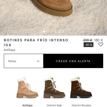
BOTINES PARA FRÍO INTENSO
300 €
180 €
IGA
Antílope
Tallas
CREAR UNA ALERTA
Antílope
Marrón Kaki
Marrón Rockies