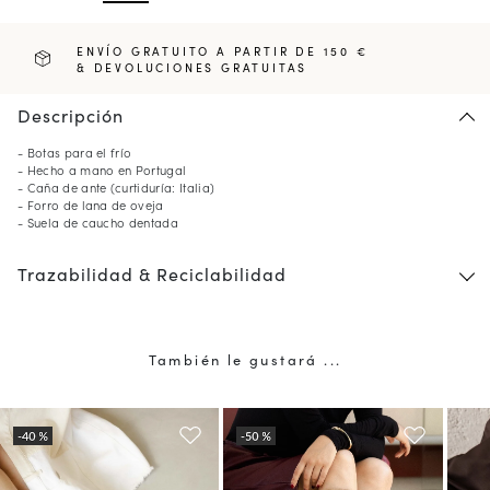
ENVÍO GRATUITO A PARTIR DE 150 €
& DEVOLUCIONES GRATUITAS
Descripción
- Botas para el frío
- Hecho a mano en Portugal
- Caña de ante (curtiduría: Italia)
- Forro de lana de oveja
- Suela de caucho dentada
Trazabilidad & Reciclabilidad
10
% DE DESCUENTO*
en su primer pedido al
suscribirse a nuestro boletín de noticias
También le gustará ...
(*) No se aplica a productos con descuento.
Válido solo en el país de envío actual (
España
).
Más información sobre gestión de sus datos y derechos