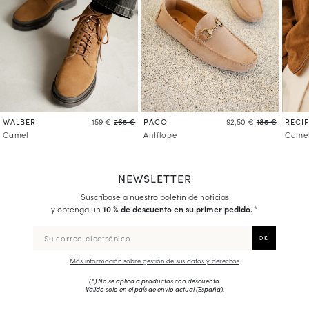
WALBER
PACO
RECIF
159 €
265 €
92,50 €
185 €
Camel
Antílope
Came
NEWSLETTER
Suscríbase a nuestro boletín de noticias
y obtenga un
10 % de descuento en su primer pedido.
.*
Más información sobre gestión de sus datos y derechos
(*) No se aplica a productos con descuento.
Válido solo en el país de envío actual (
España
).