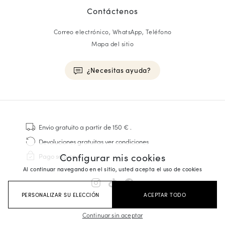
Contáctenos
Correo electrónico, WhatsApp, Teléfono
Mapa del sitio
¿Necesitas ayuda?
HOMME
Zapatillas
Envio gratuito
a partir de 150 €
.
Cosido Goodyear
Devoluciones gratuitas
ver condiciones
Derbies y Richelieu
Configurar mis cookies
Pago seguro
Zapatos Richelieu Hombre
Al continuar navegando en el sitio, usted acepta el uso de cookies
Mocasines
Sandalias y Alpargatas
PERSONALIZAR SU ELECCIÓN
ACEPTAR TODO
Maletines Business
Zapatillas Blancas Hombre
Continuar sin aceptar