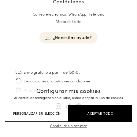
Contáctenos
Correo electrónico, WhatsApp, Teléfono
Mapa del sitio
¿Necesitas ayuda?
HOMME
Zapatillas
Envio gratuito
a partir de 150 €
.
Cosido Goodyear
Devoluciones gratuitas
ver condiciones
Derbies y Richelieu
Configurar mis cookies
Pago seguro
Zapatos Richelieu Hombre
Al continuar navegando en el sitio, usted acepta el uso de cookies
Mocasines
Sandalias y Alpargatas
PERSONALIZAR SU ELECCIÓN
ACEPTAR TODO
Maletines Business
Zapatillas Blancas Hombre
Continuar sin aceptar