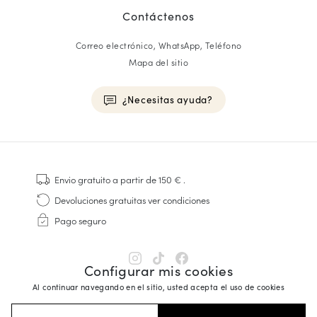
Contáctenos
Correo electrónico, WhatsApp, Teléfono
Mapa del sitio
¿Necesitas ayuda?
HOMME
Zapatillas
Envio gratuito
a partir de 150 €
.
Cosido Goodyear
Devoluciones gratuitas
ver condiciones
Derbies y Richelieu
Pago seguro
Zapatos Richelieu Hombre
Mocasines
Sandalias y Alpargatas
Configurar mis cookies
Maletines Business
Al continuar navegando en el sitio, usted acepta el uso de cookies
Zapatillas Blancas Hombre