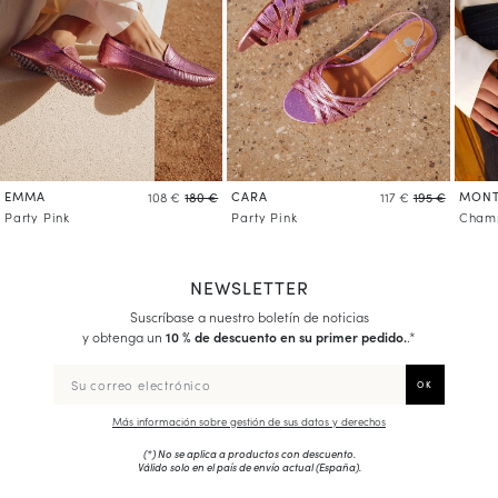
EMMA
CARA
MONT
108 €
180 €
117 €
195 €
Party Pink
Party Pink
Champ
NEWSLETTER
Suscríbase a nuestro boletín de noticias
y obtenga un
10 % de descuento en su primer pedido.
.*
Más información sobre gestión de sus datos y derechos
(*) No se aplica a productos con descuento.
Válido solo en el país de envío actual (
España
).