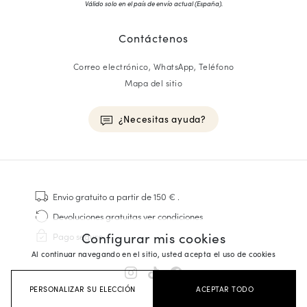
Válido solo en el país de envío actual (
España
).
Contáctenos
Correo electrónico, WhatsApp, Teléfono
Mapa del sitio
¿Necesitas ayuda?
HOMME
Zapatillas
Envio gratuito
a partir de 150 €
.
Cosido Goodyear
Devoluciones gratuitas
ver condiciones
Derbies y Richelieu
Configurar mis cookies
Pago seguro
Zapatos Richelieu Hombre
Al continuar navegando en el sitio, usted acepta el uso de cookies
Mocasines
Sandalias y Alpargatas
PERSONALIZAR SU ELECCIÓN
ACEPTAR TODO
Maletines Business