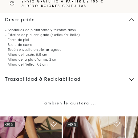
ENVÍO GRATUITO A PARTIR DE 150 €
& DEVOLUCIONES GRATUITAS
Descripción
- Sandalias de plataforma y tacones altos
- Exterior de piel arrugada (curtiduría: Italia)
- Forro de piel
- Suela de cuero
- Tacón envuelto en piel arrugada
- Altura del tacón: 9,5 cm
- Altura de la plataforma: 2 cm
- Altura del fieltro: 7,5 cm
Trazabilidad & Reciclabilidad
También le gustará ...