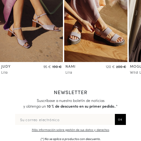
JUDY
NAMI
MOGL
95 €
190 €
120 €
200 €
Lila
Lila
Wild 
NEWSLETTER
Suscríbase a nuestro boletín de noticias
y obtenga un
10 % de descuento en su primer pedido.
.*
Más información sobre gestión de sus datos y derechos
(*) No se aplica a productos con descuento.