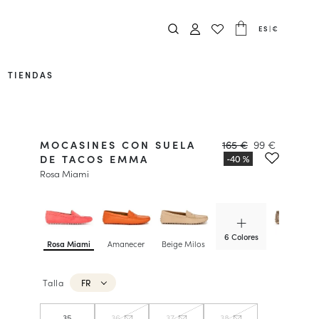
ES
|
€
TIENDAS
MOCASINES CON SUELA
165 €
99 €
DE TACOS EMMA
Rosa Miami
6 Colores
Rosa Miami
Amanecer
Beige Milos
Champán
Irisado
Talla
FR
35
36
37
38