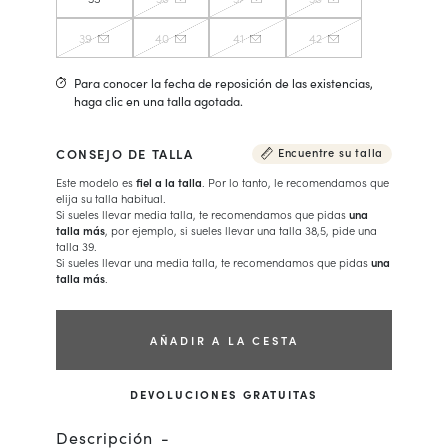
39
40
41
42
Para conocer la fecha de reposición de las existencias,
haga clic en una talla agotada.
CONSEJO DE TALLA
Encuentre su talla
Este modelo es
fiel a la talla
. Por lo tanto, le recomendamos que
elija su talla habitual.
Si sueles llevar media talla, te recomendamos que pidas
una
talla más
, por ejemplo, si sueles llevar una talla 38,5, pide una
talla 39.
Si sueles llevar una media talla, te recomendamos que pidas
una
talla más
.
AÑADIR A LA CESTA
DEVOLUCIONES GRATUITAS
Descripción