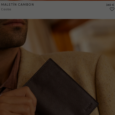
MALETÍN CAMBON
Precio
340 €
Caoba