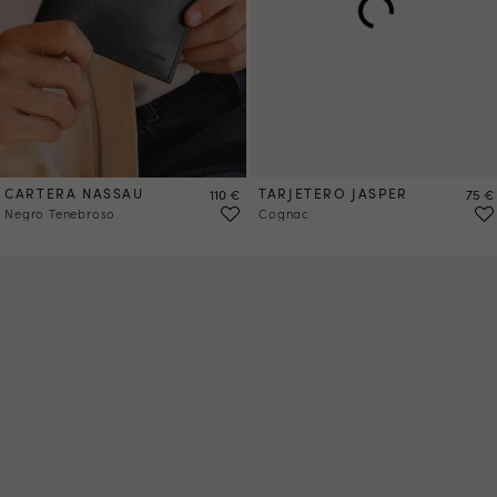
CARTERA NASSAU
Precio
TARJETERO JASPER
Preci
110 €
75 €
Negro Tenebroso
Cognac