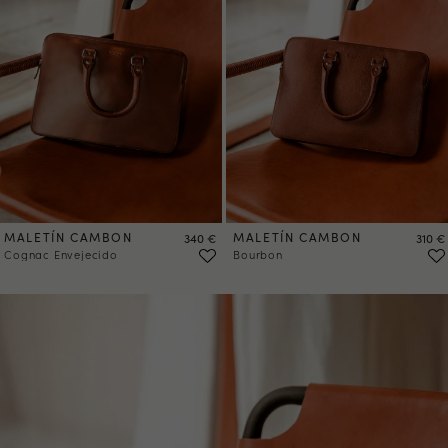
MALETÍN CAMBON
Precio
MALETÍN CAMBON
Preci
340 €
310 €
Cognac Envejecido
Bourbon