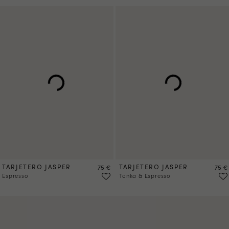
TARJETERO JASPER
Precio
TARJETERO JASPER
Preci
75 €
75 €
Espresso
Tonka & Espresso