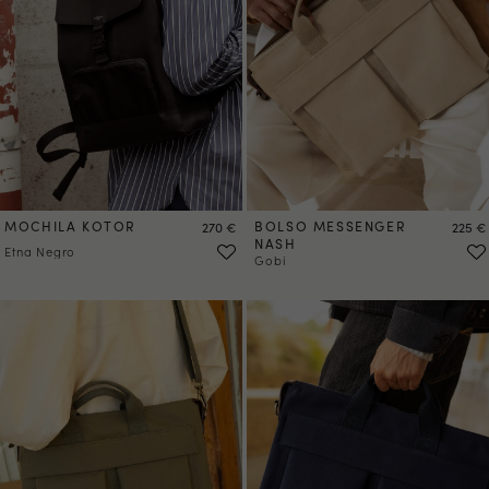
MOCHILA KOTOR
Precio
BOLSO MESSENGER
Precio
270 €
225 €
NASH
Etna Negro
Gobi