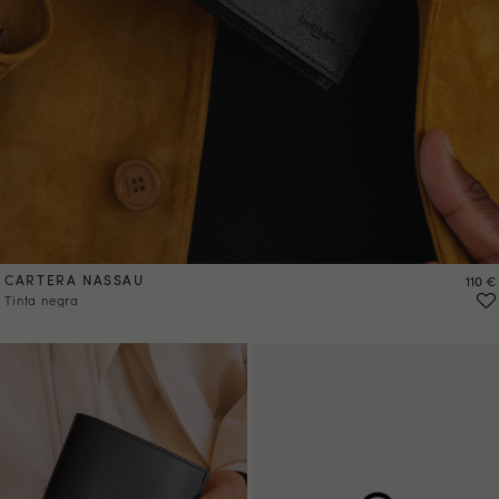
CARTERA NASSAU
Preci
110 €
Tinta negra