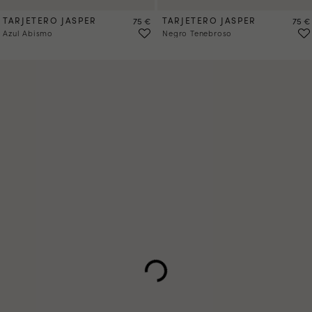
TARJETERO JASPER
Precio
TARJETERO JASPER
Preci
75 €
75 €
Azul Abismo
Negro Tenebroso