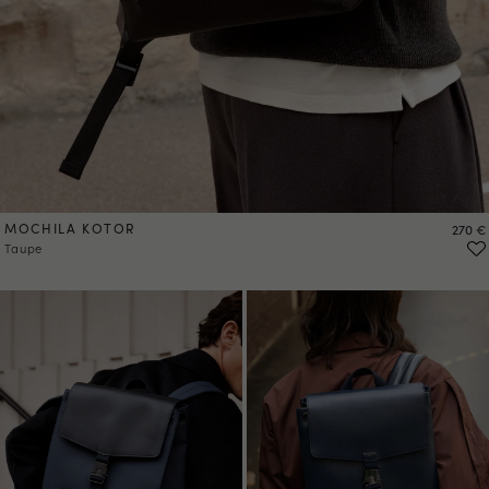
MOCHILA KOTOR
Precio
270 €
Taupe