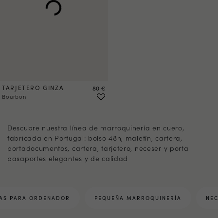
TARJETERO GINZA
Precio
80 €
Bourbon
1
2
3
4
5
7
Descubre nuestra línea de marroquinería en cuero,
fabricada en Portugal: bolso 48h, maletín, cartera,
portadocumentos, cartera, tarjetero, neceser y porta
pasaportes elegantes y de calidad
AS PARA ORDENADOR
PEQUEÑA MARROQUINERÍA
NEC