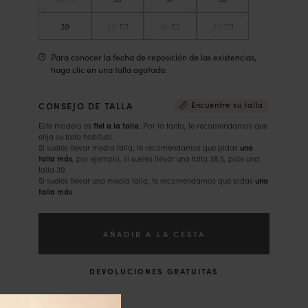
39
40
41
42
Para conocer la fecha de reposición de las existencias,
haga clic en una talla agotada.
CONSEJO DE TALLA
Encuentre su talla
Este modelo es
fiel a la talla
. Por lo tanto, le recomendamos que
elija su talla habitual.
Si sueles llevar media talla, te recomendamos que pidas
una
talla más
, por ejemplo, si sueles llevar una talla 38,5, pide una
talla 39.
Si sueles llevar una media talla, te recomendamos que pidas
una
talla más
.
AÑADIR A LA CESTA
DEVOLUCIONES GRATUITAS
Descripción