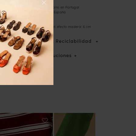
- Zapatos hechos a mano en Portugal
- Charol arrugado de España
- Forro de piel
- Suela de cuero
- Tacón forrado de piel efecto madera: 6 cm
Trazabilidad & Reciclabilidad
Envíos & devoluciones