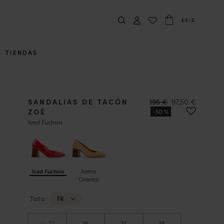
ES
|
€
TIENDAS
SANDALIAS DE TACÓN
195 €
97,50 €
ZOÉ
Iced Fuchsia
Iced Fuchsia
Arena
Oriental
Talla
FR
35
36
37
38