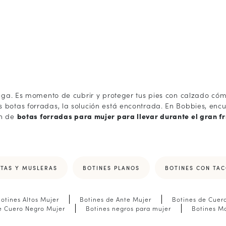
llega. Es momento de cubrir y proteger tus pies con calzado có
 botas forradas, la solución está encontrada. En Bobbies, enc
ón de
botas forradas para mujer para llevar durante el gran fr
TAS Y MUSLERAS
BOTINES PLANOS
BOTINES CON TA
otines Altos Mujer
Botines de Ante Mujer
Botines de Cuer
e Cuero Negro Mujer
Botines negros para mujer
Botines M