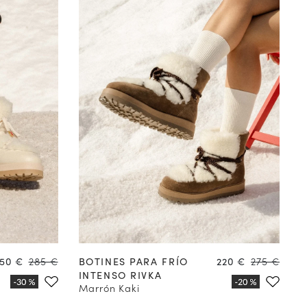
41
42
35
36
37
38
39
40
41
42
io
Precio
Precio
Precio
,50 €
285 €
BOTINES PARA FRÍO
220 €
275 €
INTENSO RIVKA
Marrón Kaki