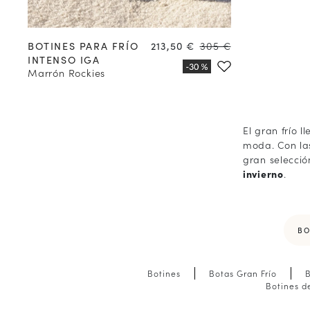
35
36
37
38
39
40
41
42
Precio
Precio
BOTINES PARA FRÍO
213,50 €
305 €
INTENSO IGA
Marrón Rockies
El gran frío 
moda. Con las
gran selecci
invierno
.
BO
Botines
Botas Gran Frío
B
Botines d