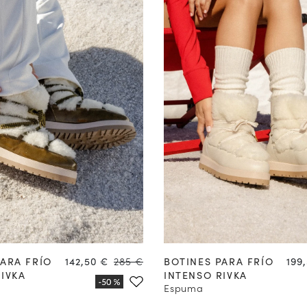
37
38
39
40
41
42
35
36
37
38
39
40
Precio
Precio
Prec
PARA FRÍO
142,50 €
285 €
BOTINES PARA FRÍO
199
IVKA
INTENSO RIVKA
Espuma