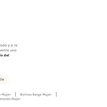
modo y a la
uentra una
ío del
CÓN
o Mujer
Botines Beige Mujer
arrones Mujer