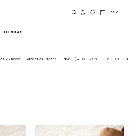
ES
|
€
TIENDAS
as y Zuecos
Sandalias Planas
Sandalias de Tacón
Ver Todo
FILTROS
VISTAS
3
4