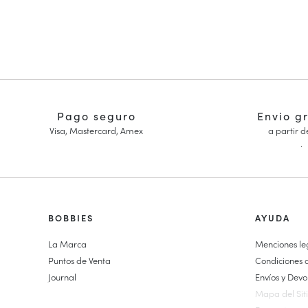
Pago seguro
Envio g
Visa, Mastercard, Amex
a partir d
.
HOMME
BOBBIES
FEMME
AYUDA
Zapatillas
Zapatillas
La Marca
Menciones le
Cosido Goodyear
Zapatos de S
Puntos de Venta
Condiciones 
Derbies y Richelieu
Wedding Sho
Journal
Envíos y Devo
Zapatos Richelieu Hombre
Alpargatas c
Mapa del Sit
Mocasines
Mocasines M