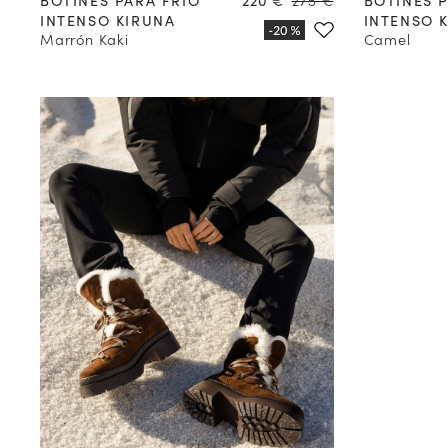
en
INTENSO KIRUNA
INTENSO 
suscribirse
Marrón Kaki
Camel
(*) No s
Válido solo
Más inform