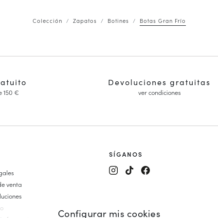
Colección
Zapatos
Botines
Botas Gran Frío
ratuito
Devoluciones gratuitas
e 150 €
ver condiciones
SÍGANOS
gales
alón y Mary Janes
de venta
es Mujer
luciones
on cuña
io
Configurar mis cookies
ujer