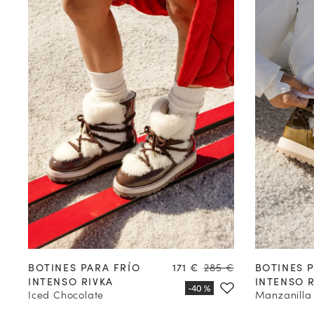
35
36
37
38
39
40
41
42
35
36
Precio
Precio
BOTINES PARA FRÍO
171 €
285 €
BOTINES 
INTENSO RIVKA
INTENSO R
Iced Chocolate
Manzanilla