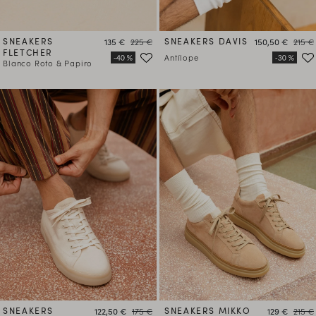
SNEAKERS
Precio
Precio
SNEAKERS DAVIS
Precio
Preci
135 €
225 €
150,50 €
215 €
FLETCHER
Antílope
Blanco Roto & Papiro
SNEAKERS
Precio
Precio
SNEAKERS MIKKO
Precio
Preci
122,50 €
175 €
129 €
215 €