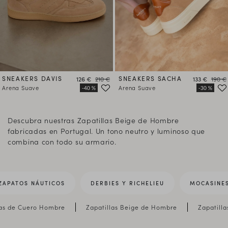
SNEAKERS DAVIS
Precio
Precio
SNEAKERS SACHA
Precio
Precio
126 €
210 €
133 €
190 €
Arena Suave
Arena Suave
Descubra nuestras Zapatillas Beige de Hombre
fabricadas en Portugal. Un tono neutro y luminoso que
combina con todo su armario.
ZAPATOS NÁUTICOS
DERBIES Y RICHELIEU
MOCASINE
las de Cuero Hombre
Zapatillas Beige de Hombre
Zapatill