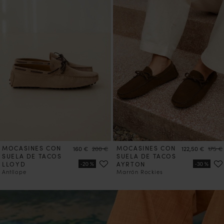
MOCASINES CON
Precio
Precio
MOCASINES CON
Precio
Preci
160 €
200 €
122,50 €
175 €
SUELA DE TACOS
SUELA DE TACOS
LLOYD
AYRTON
Antílope
Marrón Rockies