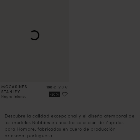
MOCASINES
Precio
Precio
168 €
210 €
STANLEY
Negro Intenso
1
2
3
4
5
7
8
9
10
11
12
13
14
15
16
17
Descubre la calidad excepcional y el diseño atemporal de
los modelos Bobbies en nuestra colección de Zapatos
para Hombre, fabricados en cuero de producción
artesanal portuguesa.