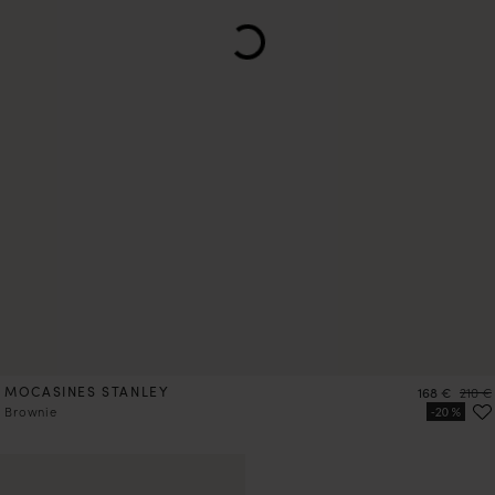
MOCASINES STANLEY
Precio
Preci
168 €
210 €
Brownie