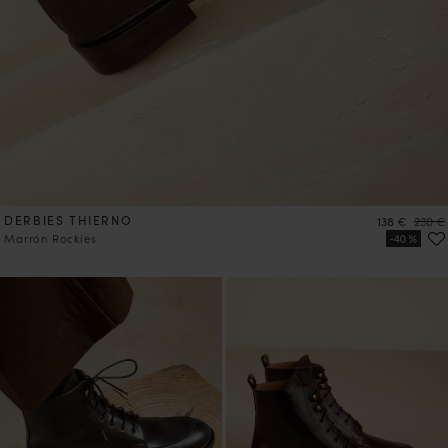
DERBIES THIERNO
Precio
Precio
138 €
230 €
Marrón Rockies