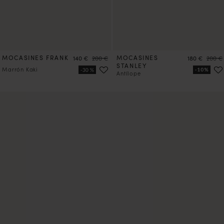
MOCASINES FRANK
Precio
Precio
MOCASINES
Precio
Precio
140 €
200 €
180 €
200 €
STANLEY
Marrón Kaki
Antílope