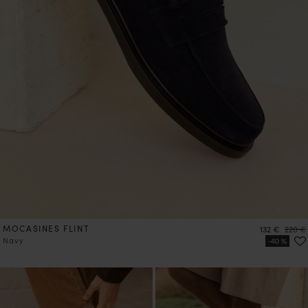
MOCASINES FLINT
Precio
Precio
132 €
220 €
Navy