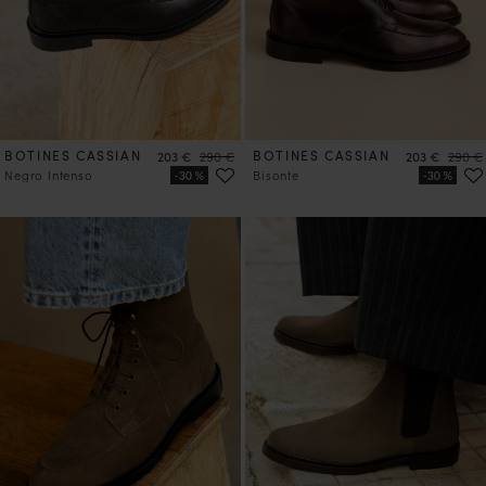
BOTINES CASSIAN
Precio
Precio
BOTINES CASSIAN
Precio
Precio
203 €
290 €
203 €
290 €
Negro Intenso
Bisonte