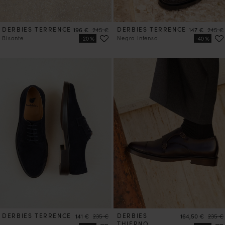
DERBIES TERRENCE
Precio
Precio
DERBIES TERRENCE
Precio
Precio
196 €
245 €
147 €
245 €
Bisonte
Negro Intenso
DERBIES TERRENCE
Precio
Precio
DERBIES
Precio
Precio
141 €
235 €
164,50 €
235 €
THIERNO