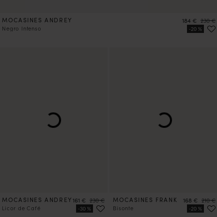
MOCASINES ANDREY
Precio
Precio
184 €
230 €
Negro Intenso
MOCASINES ANDREY
Precio
Precio
MOCASINES FRANK
Precio
Preci
161 €
230 €
168 €
210 €
Licor de Café
Bisonte