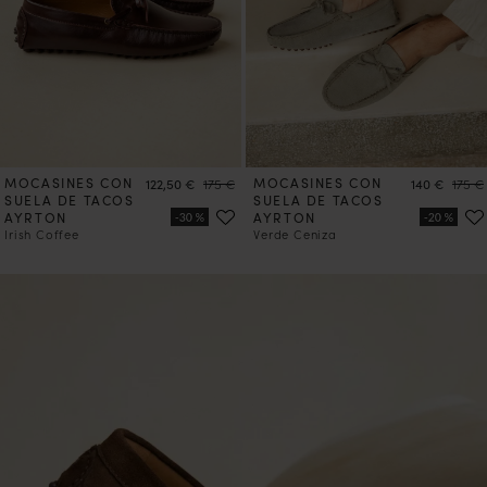
MOCASINES CON
Precio
Precio
MOCASINES CON
Precio
Preci
122,50 €
175 €
140 €
175 €
SUELA DE TACOS
SUELA DE TACOS
AYRTON
AYRTON
Irish Coffee
Verde Ceniza