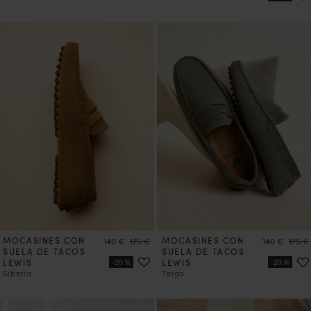
MOCASINES CON
Precio
Precio
MOCASINES CON
Precio
Preci
140 €
175 €
140 €
175 €
SUELA DE TACOS
SUELA DE TACOS
LEWIS
LEWIS
Siberia
Taiga