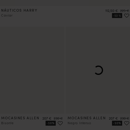
NÁUTICOS HARRY
Precio
Precio
112,50 €
225 €
Caviar
MOCASINES ALLEN
Precio
Precio
MOCASINES ALLEN
Precio
Precio
207 €
230 €
207 €
230 €
Bisonte
Negro Intenso