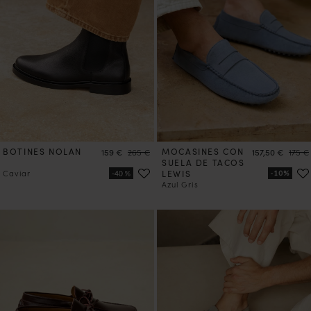
BOTINES NOLAN
Precio
Precio
MOCASINES CON
Precio
Preci
159 €
265 €
157,50 €
175 €
SUELA DE TACOS
Caviar
LEWIS
Azul Gris