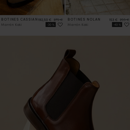
BOTINES CASSIAN
Precio
Precio
BOTINES NOLAN
Precio
Precio
192,50 €
275 €
153 €
255 €
Marrón Kaki
Marrón Kaki