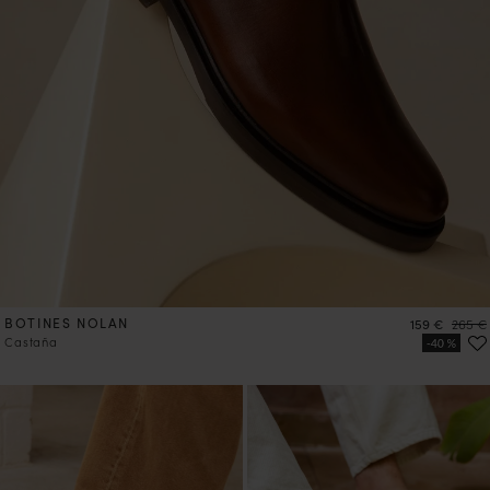
BOTINES NOLAN
Precio
Precio
159 €
265 €
Castaña