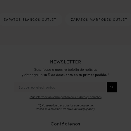
ZAPATOS BLANCOS OUTLET
ZAPATOS MARRONES OUTLET
NEWSLETTER
Suscríbase a nuestro boletín de noticias
y obtenga un
10 % de descuento en su primer pedido.
.*
Más información sobre gestión de sus datos y derechos
(*) No se aplica a productos con descuento.
Válido solo en el país de envío actual (
España
).
Contáctenos