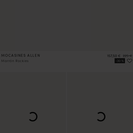
MOCASINES ALLEN
Precio
Precio
157,50 €
225 €
Marrón Rockies