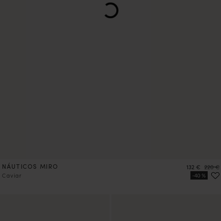
NÁUTICOS MIRO
Precio
Precio
132 €
220 €
Caviar