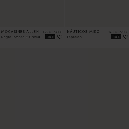
MOCASINES ALLEN
Precio
Precio
NÁUTICOS MIRO
Precio
Precio
138 €
230 €
176 €
220 €
Negro Intenso & Crema
Espresso