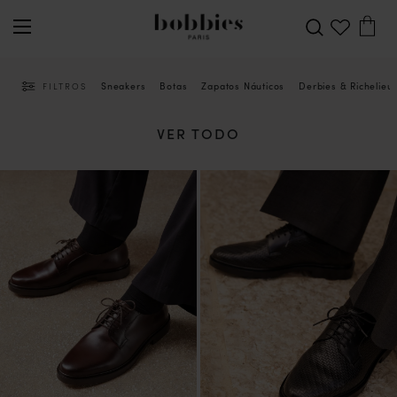
Sneakers
Botas
Zapatos Náuticos
Derbies & Richelieu
FILTROS
VER TODO