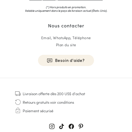
(*) Hors produits en promotion.
Valable uniquement dans le pays de livraison actuel (
États-Unis
).
Nous contacter
Email, WhatsApp, Téléphone
Plan du site
Besoin d'aide?
HOMME
Baskets
Livraison offerte
dès 200 US$ d'achat
Cousu Goodyear
Retours gratuits
voir conditions
Derbies & Richelieu
Paiement sécurisé
Richelieus Homme
Mocassins
Sandales & Espadrilles