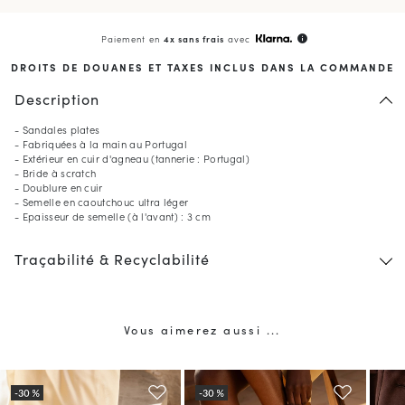
Paiement en
4x sans frais
avec
info
DROITS DE DOUANES ET TAXES INCLUS DANS LA COMMANDE
Description
- Sandales plates
- Fabriquées à la main au Portugal
- Extérieur en cuir d'agneau (tannerie : Portugal)
- Bride à scratch
- Doublure en cuir
- Semelle en caoutchouc ultra léger
- Epaisseur de semelle (à l'avant) : 3 cm
10
% OFFERTS*
Traçabilité & Recyclabilité
sur votre première commande
en vous inscrivant à la newsletter
(*) Hors produits en promotion.
Valable uniquement dans le pays de livraison actuel (
États-
Vous aimerez aussi ...
Unis
).