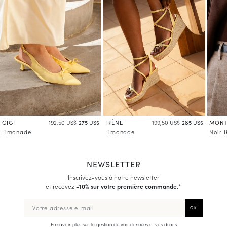
En savoir plus sur la gestion de vos données et vos droits
GIGI
IRÈNE
MONT
192,50 US$
275 US$
199,50 US$
285 US$
Limonade
Limonade
Noir I
NEWSLETTER
Inscrivez-vous à notre newsletter
et recevez
-10% sur votre première commande.
*
En savoir plus sur la gestion de vos données et vos droits