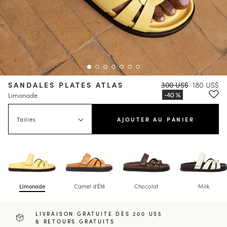
SANDALES PLATES ATLAS
300 US$
180 US$
Limonade
Tailles
AJOUTER AU PANIER
Limonade
Camel d'Été
Chocolat
Milk
LIVRAISON GRATUITE DÈS 200 US$
& RETOURS GRATUITS