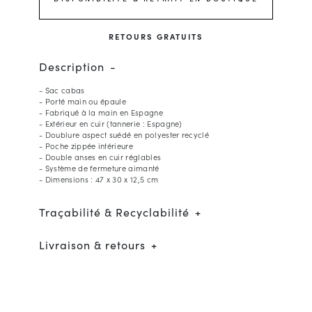
RETOURS GRATUITS
Description
- Sac cabas
- Porté main ou épaule
- Fabriqué à la main en Espagne
- Extérieur en cuir (tannerie : Espagne)
- Doublure aspect suédé en polyester recyclé
- Poche zippée intérieure
- Double anses en cuir réglables
- Système de fermeture aimanté
- Dimensions : 47 x 30 x 12,5 cm
Traçabilité & Recyclabilité
Livraison & retours