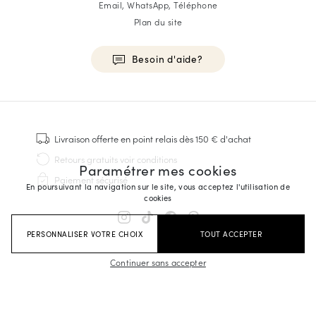
Email, WhatsApp, Téléphone
Plan du site
Besoin d'aide?
HOMME
Baskets
Livraison offerte
en point relais dès 150 € d'achat
Cousu Goodyear
Retours gratuits
voir conditions
Paramétrer mes cookies
Derbies & Richelieu
Paiement sécurisé
Richelieus Homme
En poursuivant la navigation sur le site, vous acceptez l'utilisation de
cookies
Mocassins
Sandales & Espadrilles
PERSONNALISER VOTRE CHOIX
TOUT ACCEPTER
Sacoches Business
Baskets Blanches Homme
Continuer sans accepter
FEMME