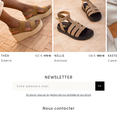
THÉA
NELLIE
KASTE
102 €
170 €
126 €
180 €
Sibérie
Antilope
Came
NEWSLETTER
En savoir plus sur la gestion de vos données et vos droits
Nous contacter