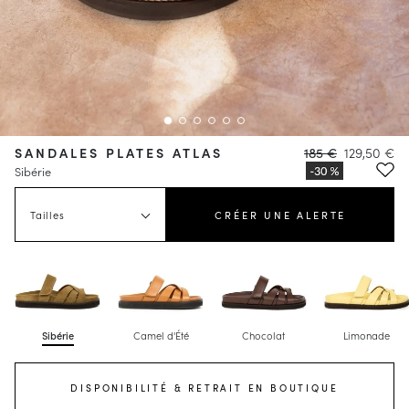
SANDALES PLATES ATLAS
185 €
129,50 €
Sibérie
Tailles
CRÉER UNE ALERTE
Sibérie
Camel d'Été
Chocolat
Limonade
DISPONIBILITÉ & RETRAIT EN BOUTIQUE