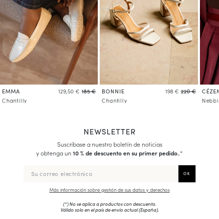
EMMA
BONNIE
CÉZE
129,50 €
185 €
198 €
220 €
Chantilly
Chantilly
Nebbi
NEWSLETTER
Suscríbase a nuestro boletín de noticias
y obtenga un
10 % de descuento en su primer pedido.
.*
Más información sobre gestión de sus datos y derechos
(*) No se aplica a productos con descuento.
Válido solo en el país de envío actual (
España
).