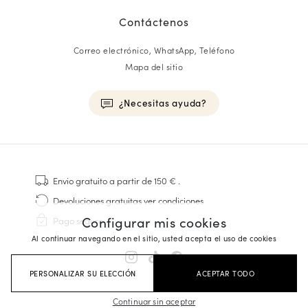
Contáctenos
Correo electrónico, WhatsApp, Teléfono
Mapa del sitio
¿Necesitas ayuda?
HOMME
Zapatillas
Envio gratuito
a partir de 150 €
.
Cosido Goodyear
Devoluciones gratuitas
ver condiciones
Derbies y Richelieu
Configurar mis cookies
Pago seguro
Zapatos Richelieu Hombre
Al continuar navegando en el sitio, usted acepta el uso de cookies
Mocasines
Sandalias y Alpargatas
PERSONALIZAR SU ELECCIÓN
ACEPTAR TODO
Maletines Business
Zapatillas Blancas Hombre
Continuar sin aceptar