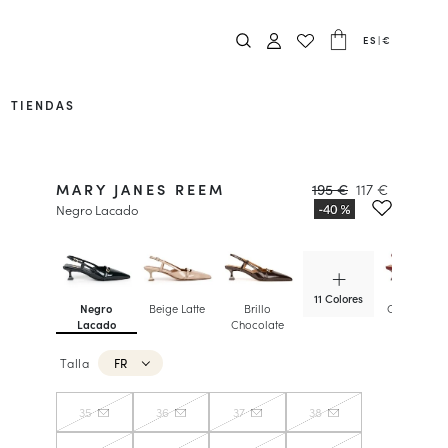
ES
|
€
TIENDAS
MARY JANES REEM
195 €
117 €
Negro Lacado
11 Colores
Negro
Beige Latte
Brillo
Cherry Glos
Lacado
Chocolate
Talla
FR
35
36
37
38