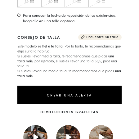
39
40
41
42
Para conocer la fecha de reposición de las existencias,
haga clic en una talla agotada.
CONSEJO DE TALLA
Encuentre su talla
Este modelo es
fiel a la talla
. Por lo tanto, le recomendamos que
elija su talla habitual.
Si sueles llevar media talla, te recomendamos que pidas
una
talla más
, por ejemplo, si sueles llevar una talla 38,5, pide una
talla 39.
Si sueles llevar una media talla, te recomendamos que pidas
una
talla más
.
CREAR UNA ALERTA
DEVOLUCIONES GRATUITAS