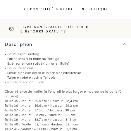
DISPONIBILITÉ & RETRAIT EN BOUTIQUE
LIVRAISON GRATUITE DÈS 150 €
& RETOURS GRATUITS
Description
- Bottes esprit santiag
- Fabriquées à la main au Portugal
- Extérieur en cuir suédé (tannerie : Italie)
- Doublure en cuir
- Semelle en cuir dotée d'un patin en caoutchouc
- Talon enrobé en cuir effet bois
- Hauteur de talon : 5 cm
Circonférence de mollet (à l'endroit le plus large) et hauteur de la botte (à
l'arrière) :
Taille 35 - Mollet : 35,9 cm / Hauteur : 28,4 cm
Taille 36 - Mollet : 36,6 cm / Hauteur : 29,2 cm
Taille 37 - Mollet : 37,3 cm / Hauteur : 30 cm
Taille 38 - Mollet : 38 cm / Hauteur : 30,8 cm
Taille 39 - Mollet : 38,7 cm / Hauteur : 31,6 cm
Taille 40 - Mollet : 39,4 cm / Hauteur : 32,4 cm
Taille 41 - Mollet : 40,1 cm / Hauteur : 33,2 cm