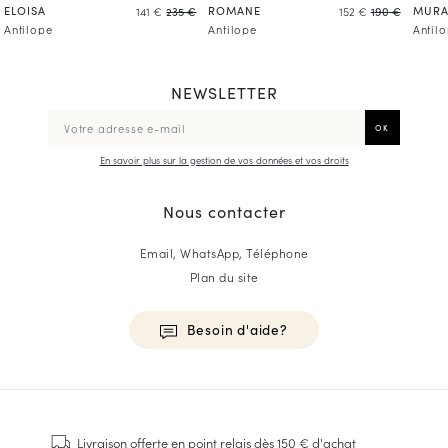
ELOISA
ROMANE
MUR
141 €
235 €
152 €
190 €
Antilope
Antilope
Antil
NEWSLETTER
En savoir plus sur la gestion de vos données et vos droits
Nous contacter
Email, WhatsApp, Téléphone
Plan du site
Besoin d'aide?
HOMME
Baskets
Livraison offerte
en point relais dès 150 € d'achat