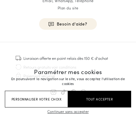
Email, WhatsApp, Téléphone
Plan du site
Besoin d'aide?
HOMME
Baskets
Livraison offerte
en point relais dès 150 € d'achat
Cousu Goodyear
Retours gratuits
voir conditions
Paramétrer mes cookies
Derbies & Richelieu
Paiement sécurisé
Richelieus Homme
En poursuivant la navigation sur le site, vous acceptez l'utilisation de
cookies
Mocassins
Sandales & Espadrilles
PERSONNALISER VOTRE CHOIX
TOUT ACCEPTER
Sacoches Business
Baskets Blanches Homme
Continuer sans accepter
FEMME
Baskets