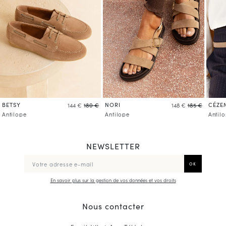
BETSY
NORI
CÉZE
144 €
180 €
148 €
185 €
Antilope
Antilope
Antil
NEWSLETTER
En savoir plus sur la gestion de vos données et vos droits
Nous contacter