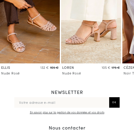
ELLIS
LOREN
CÉZE
132 €
165 €
105 €
175 €
Nude Rosé
Nude Rosé
Noir 
NEWSLETTER
En savoir plus sur la gestion de vos données et vos droits
Nous contacter