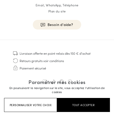
Email, WhatsApp, Téléphone
Plan du site
Besoin d'aide?
HOMME
Baskets
Livraison offerte
en point relais dès 150 € d'achat
Cousu Goodyear
Retours gratuits
voir conditions
Derbies & Richelieu
Paiement sécurisé
Richelieus Homme
Mocassins
Paramétrer mes cookies
Sandales & Espadrilles
En poursuivant la navigation sur le site, vous acceptez l'utilisation de
Sacoches Business
cookies
Baskets Blanches Homme
PERSONNALISER VOTRE CHOIX
TOUT ACCEPTER
FEMME