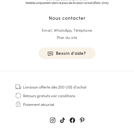
Valable uniquement dans le pays de livraison actuel (
États-Unis
).
Nous contacter
Email, WhatsApp, Téléphone
Plan du site
Besoin d'aide?
HOMME
Baskets
Livraison offerte
dès 200 US$ d'achat
Cousu Goodyear
Retours gratuits
voir conditions
Derbies & Richelieu
Paiement sécurisé
Richelieus Homme
Mocassins
Sandales & Espadrilles
Sacoches Business