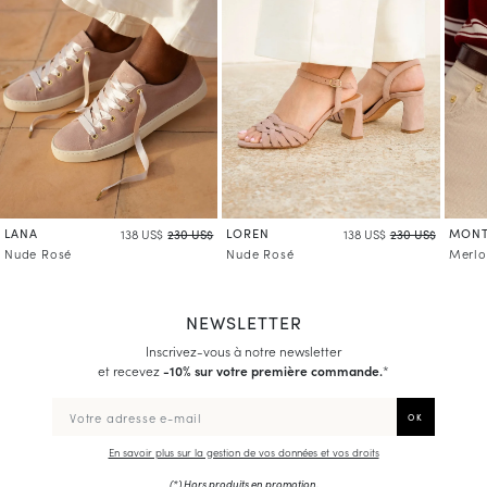
En savoir plus sur la gestion de vos données et vos droits
LANA
LOREN
MONT
138 US$
230 US$
138 US$
230 US$
Nude Rosé
Nude Rosé
Merlo
NEWSLETTER
Inscrivez-vous à notre newsletter
et recevez
-10% sur votre première commande.
*
En savoir plus sur la gestion de vos données et vos droits
(*) Hors produits en promotion.