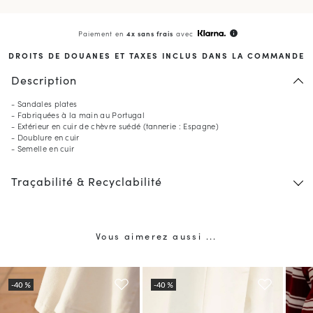
Paiement en
4x sans frais
avec
info
DROITS DE DOUANES ET TAXES INCLUS DANS LA COMMANDE
Description
- Sandales plates
- Fabriquées à la main au Portugal
- Extérieur en cuir de chèvre suédé (tannerie : Espagne)
- Doublure en cuir
- Semelle en cuir
10
% OFFERTS*
Traçabilité & Recyclabilité
sur votre première commande
en vous inscrivant à la newsletter
(*) Hors produits en promotion.
Vous aimerez aussi ...
Valable uniquement dans le pays de livraison actuel (
États-
Unis
).