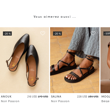
Vous aimerez aussi ...
ANOUK
SALINA
MOGL
216 US$
270 US$
228 US$
285 US$
Noir Passion
Noir Passion
Beige