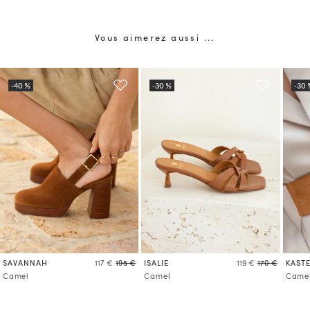
Vous aimerez aussi ...
SAVANNAH
ISALIE
KASTE
117 €
195 €
119 €
170 €
Camel
Camel
Came