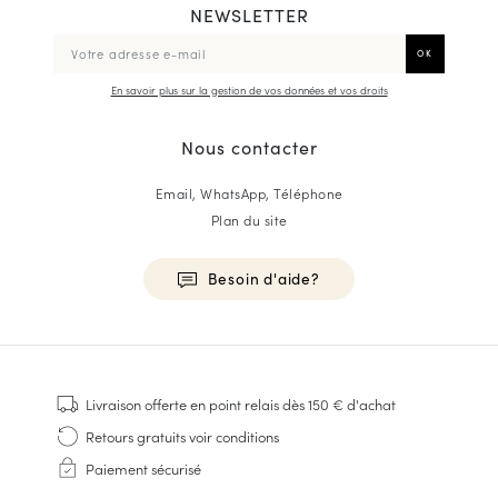
NEWSLETTER
En savoir plus sur la gestion de vos données et vos droits
Nous contacter
Email, WhatsApp, Téléphone
Plan du site
Besoin d'aide?
HOMME
Baskets
Livraison offerte
en point relais dès 150 € d'achat
Cousu Goodyear
Retours gratuits
voir conditions
Derbies & Richelieu
Paiement sécurisé
Richelieus Homme