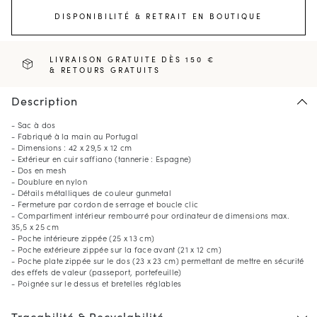
DISPONIBILITÉ & RETRAIT EN BOUTIQUE
LIVRAISON GRATUITE DÈS 150 €
& RETOURS GRATUITS
Description
- Sac à dos
- Fabriqué à la main au Portugal
- Dimensions : 42 x 29,5 x 12 cm
- Extérieur en cuir saffiano (tannerie : Espagne)
- Dos en mesh
- Doublure en nylon
- Détails métalliques de couleur gunmetal
- Fermeture par cordon de serrage et boucle clic
- Compartiment intérieur rembourré pour ordinateur de dimensions max.
35,5 x 25 cm
- Poche intérieure zippée (25 x 13 cm)
- Poche extérieure zippée sur la face avant (21 x 12 cm)
- Poche plate zippée sur le dos (23 x 23 cm) permettant de mettre en sécurité
des effets de valeur (passeport, portefeuille)
- Poignée sur le dessus et bretelles réglables
Traçabilité & Recyclabilité