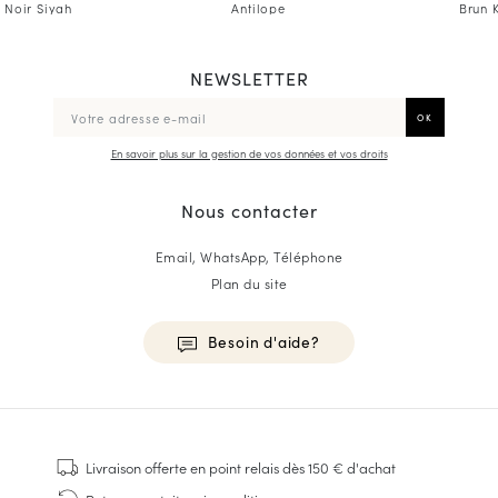
Noir Siyah
Antilope
Brun 
NEWSLETTER
En savoir plus sur la gestion de vos données et vos droits
Nous contacter
Email, WhatsApp, Téléphone
Plan du site
Besoin d'aide?
HOMME
Baskets
Livraison offerte
en point relais dès 150 € d'achat
Cousu Goodyear