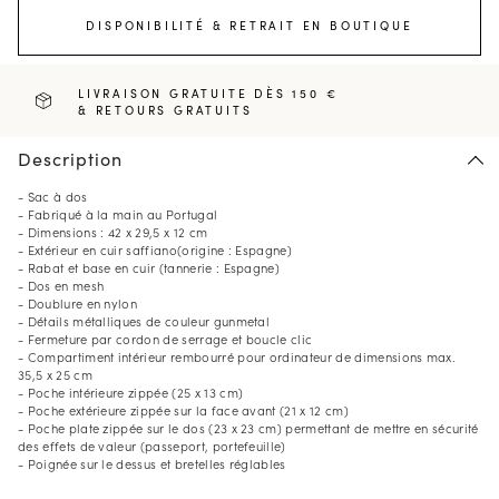
DISPONIBILITÉ & RETRAIT EN BOUTIQUE
LIVRAISON GRATUITE DÈS 150 €
& RETOURS GRATUITS
Description
- Sac à dos
- Fabriqué à la main au Portugal
- Dimensions : 42 x 29,5 x 12 cm
- Extérieur en cuir saffiano(origine : Espagne)
- Rabat et base en cuir (tannerie : Espagne)
- Dos en mesh
- Doublure en nylon
- Détails métalliques de couleur gunmetal
- Fermeture par cordon de serrage et boucle clic
- Compartiment intérieur rembourré pour ordinateur de dimensions max.
35,5 x 25 cm
- Poche intérieure zippée (25 x 13 cm)
- Poche extérieure zippée sur la face avant (21 x 12 cm)
- Poche plate zippée sur le dos (23 x 23 cm) permettant de mettre en sécurité
des effets de valeur (passeport, portefeuille)
- Poignée sur le dessus et bretelles réglables