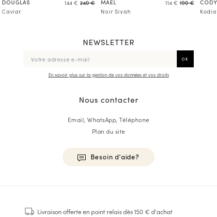
DOUGLAS
MAËL
COD
144 €
240 €
114 €
190 €
Caviar
Noir Siyah
Kodia
NEWSLETTER
En savoir plus sur la gestion de vos données et vos droits
Nous contacter
Email, WhatsApp, Téléphone
Plan du site
Besoin d'aide?
HOMME
Baskets
Livraison offerte
en point relais dès 150 € d'achat