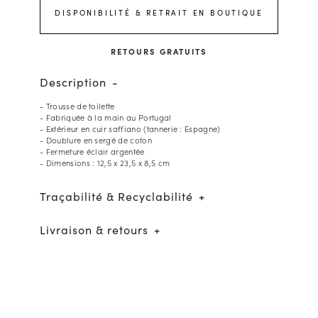
DISPONIBILITÉ & RETRAIT EN BOUTIQUE
RETOURS GRATUITS
Description
- Trousse de toilette
- Fabriquée à la main au Portugal
- Extérieur en cuir saffiano (tannerie : Espagne)
- Doublure en sergé de coton
- Fermeture éclair argentée
- Dimensions : 12,5 x 23,5 x 8,5 cm
Traçabilité & Recyclabilité
Livraison & retours