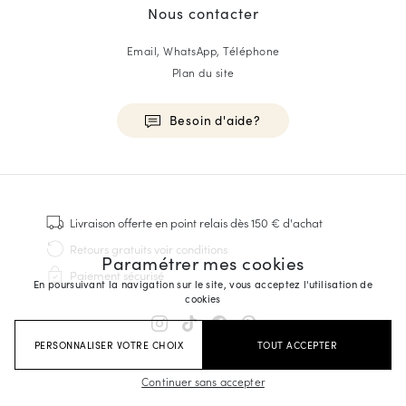
Nous contacter
Email, WhatsApp, Téléphone
Plan du site
Besoin d'aide?
HOMME
Baskets
Livraison offerte
en point relais dès 150 € d'achat
Cousu Goodyear
Retours gratuits
voir conditions
Paramétrer mes cookies
Derbies & Richelieu
Paiement sécurisé
Richelieus Homme
En poursuivant la navigation sur le site, vous acceptez l'utilisation de
cookies
Mocassins
Sandales & Espadrilles
PERSONNALISER VOTRE CHOIX
TOUT ACCEPTER
Sacoches Business
Baskets Blanches Homme
Continuer sans accepter