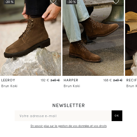
LEEROY
HARPER
RECIF
192 €
240 €
168 €
240 €
Brun Kaki
Brun Kaki
Brun 
NEWSLETTER
En savoir plus sur la gestion de vos données et vos droits