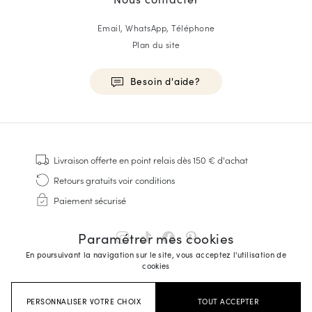
Email, WhatsApp, Téléphone
Plan du site
Besoin d'aide?
HOMME
Baskets
Livraison offerte
en point relais dès 150 € d'achat
Cousu Goodyear
Retours gratuits
voir conditions
Derbies & Richelieu
Paiement sécurisé
Richelieus Homme
Mocassins
Paramétrer mes cookies
Sandales & Espadrilles
En poursuivant la navigation sur le site, vous acceptez l'utilisation de
Sacoches Business
cookies
Baskets Blanches Homme
PERSONNALISER VOTRE CHOIX
TOUT ACCEPTER