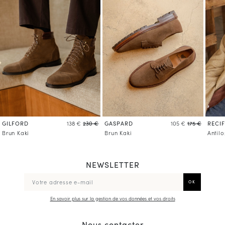
GILFORD
GASPARD
RECIF
138 €
230 €
105 €
175 €
Brun Kaki
Brun Kaki
Antil
NEWSLETTER
En savoir plus sur la gestion de vos données et vos droits
Nous contacter