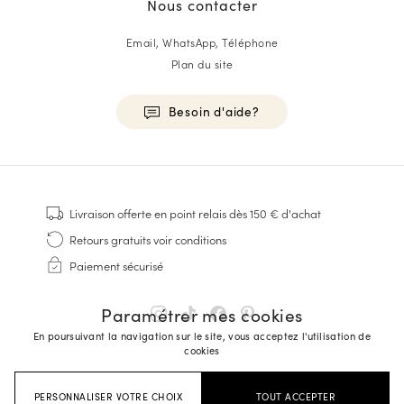
Nous contacter
Email, WhatsApp, Téléphone
Plan du site
Besoin d'aide?
HOMME
Baskets
Livraison offerte
en point relais dès 150 € d'achat
Cousu Goodyear
Retours gratuits
voir conditions
Derbies & Richelieu
Paiement sécurisé
Richelieus Homme
Mocassins
Paramétrer mes cookies
Sandales & Espadrilles
En poursuivant la navigation sur le site, vous acceptez l'utilisation de
Sacoches Business
cookies
Baskets Blanches Homme
PERSONNALISER VOTRE CHOIX
TOUT ACCEPTER