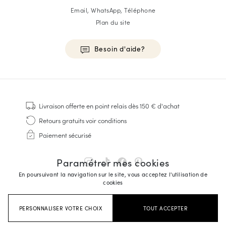
Email, WhatsApp, Téléphone
Plan du site
Besoin d'aide?
HOMME
Baskets
Livraison offerte
en point relais dès 150 € d'achat
Cousu Goodyear
Retours gratuits
voir conditions
Derbies & Richelieu
Paiement sécurisé
Richelieus Homme
Mocassins
Paramétrer mes cookies
Sandales & Espadrilles
En poursuivant la navigation sur le site, vous acceptez l'utilisation de
Sacoches Business
cookies
Baskets Blanches Homme
PERSONNALISER VOTRE CHOIX
TOUT ACCEPTER
FEMME