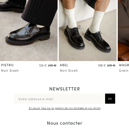
PIETRO
ABEL
WAG
126 €
210 €
168 €
210 €
Noir Siyah
Noir Siyah
Grain
NEWSLETTER
En savoir plus sur la gestion de vos données et vos droits
Nous contacter