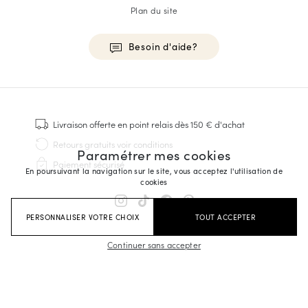
Plan du site
Besoin d'aide?
HOMME
Baskets
Livraison offerte
en point relais dès 150 € d'achat
Cousu Goodyear
Retours gratuits
voir conditions
Paramétrer mes cookies
Derbies & Richelieu
Paiement sécurisé
Richelieus Homme
En poursuivant la navigation sur le site, vous acceptez l'utilisation de
cookies
Mocassins
Sandales & Espadrilles
PERSONNALISER VOTRE CHOIX
TOUT ACCEPTER
Sacoches Business
Baskets Blanches Homme
Continuer sans accepter
FEMME
Baskets