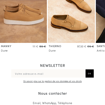
MANNY
THIERNO
SANT
111 €
185 €
97,50 €
195 €
Dune
Dune
Antil
NEWSLETTER
En savoir plus sur la gestion de vos données et vos droits
Nous contacter
Email, WhatsApp, Téléphone