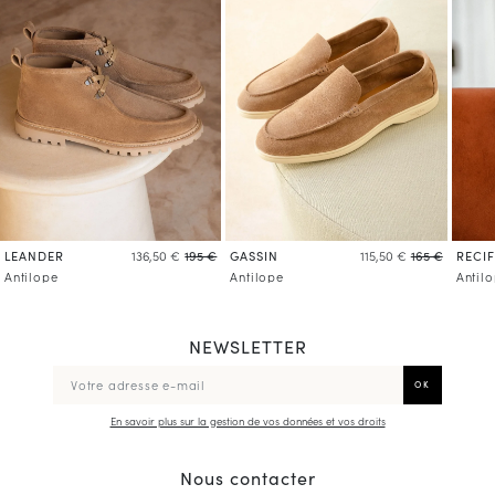
LEANDER
GASSIN
RECIF
136,50 €
195 €
115,50 €
165 €
Antilope
Antilope
Antil
NEWSLETTER
En savoir plus sur la gestion de vos données et vos droits
Nous contacter