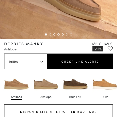
DERBIES MANNY
185 €
148 €
Antilope
Tailles
CRÉER UNE ALERTE
Antilope
Antilope
Brun Kaki
Dune
DISPONIBILITÉ & RETRAIT EN BOUTIQUE