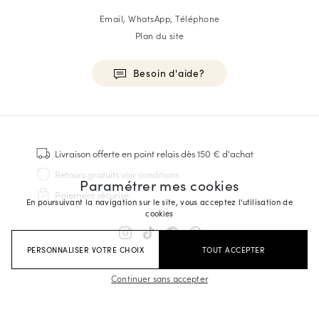
Email, WhatsApp, Téléphone
Plan du site
Besoin d'aide?
HOMME
Baskets
Livraison offerte
en point relais dès 150 € d'achat
Cousu Goodyear
Retours gratuits
voir conditions
Paramétrer mes cookies
Derbies & Richelieu
Paiement sécurisé
Richelieus Homme
En poursuivant la navigation sur le site, vous acceptez l'utilisation de
cookies
Mocassins
Sandales & Espadrilles
PERSONNALISER VOTRE CHOIX
TOUT ACCEPTER
Sacoches Business
Baskets Blanches Homme
Continuer sans accepter
FEMME