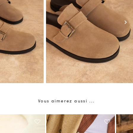
chevron_right
Vous aimerez aussi ...