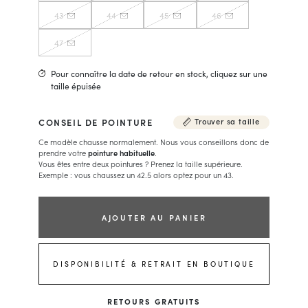
43
44
45
46
47
Pour connaître la date de retour en stock, cliquez sur une
taille épuisée
CONSEIL DE POINTURE
Trouver sa taille
Ce modèle chausse normalement. Nous vous conseillons donc de
prendre votre
pointure habituelle
.
Vous êtes entre deux pointures ? Prenez la taille supérieure.
Exemple : vous chaussez un 42.5 alors optez pour un 43.
AJOUTER AU PANIER
DISPONIBILITÉ & RETRAIT EN BOUTIQUE
RETOURS GRATUITS