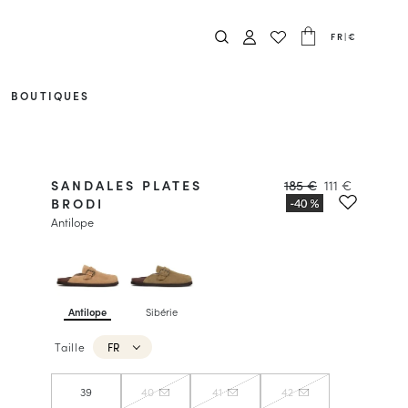
FR
|
€
BOUTIQUES
SANDALES PLATES
185 €
111 €
BRODI
Antilope
Antilope
Sibérie
Taille
FR
39
40
41
42